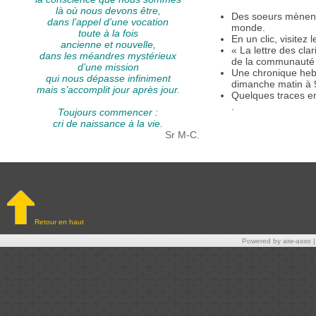
là où nous devons être,
Des soeurs mènent u
dans l’appel d’une vocation
monde.
toute à la fois
En un clic, visitez
ancienne et nouvelle,
« La lettre des cla
dans les méandres mystérieux
de la communauté et
d’une mission
Une chronique heb
qui nous dépasse infiniment
dimanche matin à 9
mais s’accomplit jour après jour.
Quelques traces e
.
Toujours commencer :
cri de naissance à la vie.
Sr M-C.
Retour en haut
Powered by aiw-asso