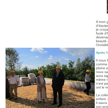
A mon gr
d’équipe
je croya
foule d
devenai
beauté 
l’invisi
Après l
Il nous 
comme si
pleine e
nous sa
aura sig
même rô
n’est pa
ont le 
La colè
enfant,
il saura
son proj