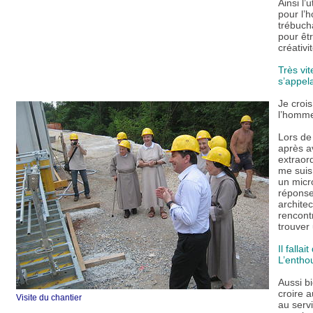
Ainsi l’
pour l’
trébuch
pour êt
créativi
Très vit
s’appela
Je crois
l’homme
Lors de
après av
extraor
me suis 
un micro
réponse
architec
rencont
trouver
Il fall
L’entho
Aussi bi
croire a
Visite du chantier
au servi