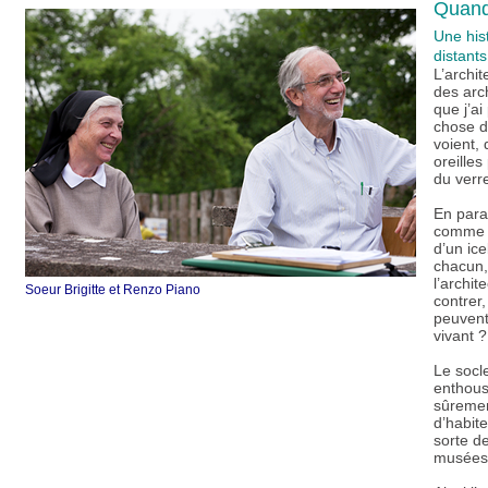
Quand 
Une his
distants
L’archi
des arc
que j’ai
chose d
voient,
oreilles
du verr
En paral
comme un
d’un ic
chacun,
l’archit
Soeur Brigitte et Renzo P
iano
contrer
peuvent-
vivant 
Le socle
enthous
sûremen
d’habite
sorte de
musées, 