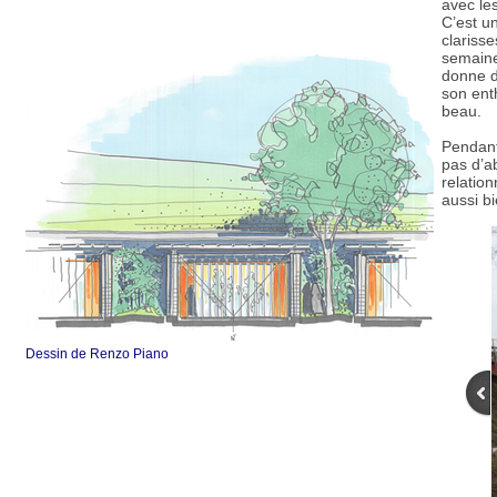
avec les
C’est un
clariss
semaine
donne d
son ent
beau.
Pendant 
pas d’a
relation
aussi b
Dessin de Renzo Piano