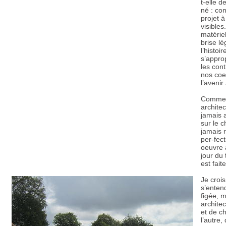
t-elle d
né : co
projet 
visibles
matériel
brise lé
l’histoi
s’appro
les cont
nos coe
l’avenir
Comment
archite
jamais 
sur le c
jamais r
per-fec
oeuvre a
jour du
est fait
Je crois
s’entend
figée, 
architec
et de ch
l’autre,