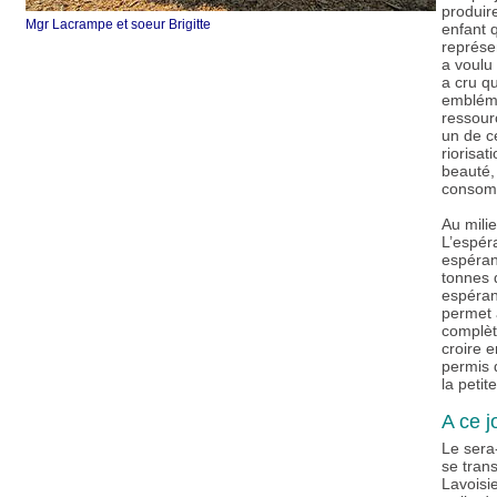
produire
Mgr Lacrampe et soeur Brigitte
enfant q
représen
a voulu 
a cru q
embléma
ressour
un de ce
riorisat
beauté,
consomm
Au milie
L’espéra
espéran
tonnes d
espéranc
permet 
complèt
croire e
permis 
la petit
A ce jo
Le sera-
se tran
Lavoisie