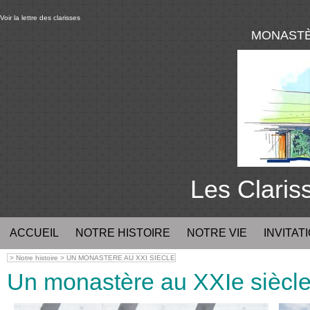
Voir la lettre des clarisses
MONASTÈ
Les Clari
ACCUEIL
NOTRE HISTOIRE
NOTRE VIE
INVITATI
>
Notre histoire
>
UN MONASTERE AU XXI SIECLE
Un monastère au XXIe siècl